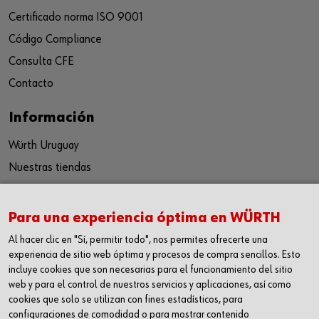
Certificado norma ISO 9001
Código Compliance
Consulta CFE
Contacto
Información
Würth Uruguay
Nuestras tiendas
Seguinos
Para una experiencia óptima en WÜRTH
Facebook
Al hacer clic en "Sí, permitir todo", nos permites ofrecerte una
Instagram
experiencia de sitio web óptima y procesos de compra sencillos. Esto
incluye cookies que son necesarias para el funcionamiento del sitio
Youtube
web y para el control de nuestros servicios y aplicaciones, así como
LinkedIn
cookies que solo se utilizan con fines estadísticos, para
configuraciones de comodidad o para mostrar contenido