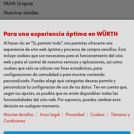
Würth Uruguay
Nuestras tiendas
Seguinos
Para una experiencia óptima en WÜRTH
Facebook
Al hacer clic en "Sí, permitir todo", nos permites ofrecerte una
Instagram
experiencia de sitio web óptima y procesos de compra sencillos. Esto
incluye cookies que son necesarias para el funcionamiento del sitio
Youtube
web y para el control de nuestros servicios y aplicaciones, así como
LinkedIn
cookies que solo se utilizan con fines estadísticos, para
configuraciones de comodidad o para mostrar contenido
Contacto
personalizado. Puedes elegir qué categorías deseas permitir y
personalizar la configuración de uso de tus datos. Ten en cuenta que,
Würth del Uruguay, Ruta 101 Km. 27.700
según tus ajustes, es posible que no estén disponibles todas las
funcionalidades del sitio web. Por supuesto, puedes cambiar esta
Departamento de Canelones, Uruguay
decisión en cualquier momento.
+598 2288 0000
Mostrar detalles
Aviso legal
Privacidad
Cookies
Términos y
Condiciones
info@wurth.com.uy