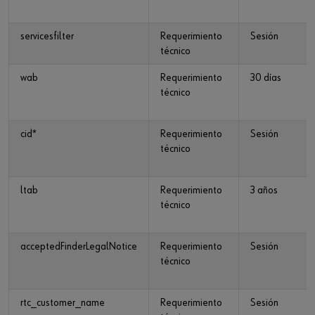
servicesfilter
Requerimiento
Sesión
técnico
wab
Requerimiento
30 días
técnico
cid*
Requerimiento
Sesión
técnico
ltab
Requerimiento
3 años
técnico
acceptedFinderLegalNotice
Requerimiento
Sesión
técnico
rtc_customer_name
Requerimiento
Sesión