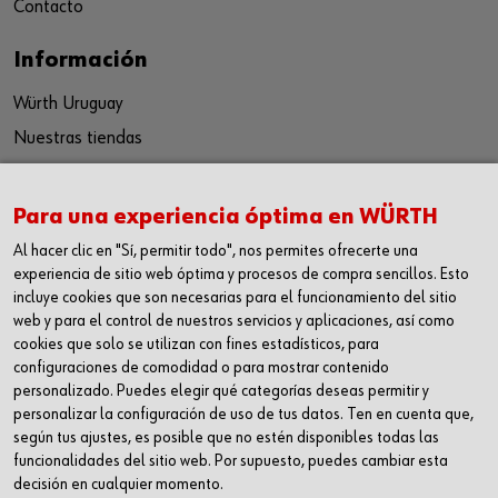
Contacto
Información
Würth Uruguay
Nuestras tiendas
Seguinos
Para una experiencia óptima en WÜRTH
Facebook
Al hacer clic en "Sí, permitir todo", nos permites ofrecerte una
Instagram
experiencia de sitio web óptima y procesos de compra sencillos. Esto
incluye cookies que son necesarias para el funcionamiento del sitio
Youtube
web y para el control de nuestros servicios y aplicaciones, así como
LinkedIn
cookies que solo se utilizan con fines estadísticos, para
configuraciones de comodidad o para mostrar contenido
Contacto
personalizado. Puedes elegir qué categorías deseas permitir y
personalizar la configuración de uso de tus datos. Ten en cuenta que,
Würth del Uruguay, Ruta 101 Km. 27.700
según tus ajustes, es posible que no estén disponibles todas las
funcionalidades del sitio web. Por supuesto, puedes cambiar esta
Departamento de Canelones, Uruguay
decisión en cualquier momento.