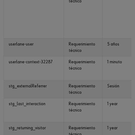
técnico
userlane-user
Requerimiento
5 años
técnico
userlane-context-32287
Requerimiento
1 minuto
técnico
stg_externalReferrer
Requerimiento
Sesión
técnico
stg_last_interaction
Requerimiento
1 year
técnico
stg_returning_visitor
Requerimiento
1 year
técnico